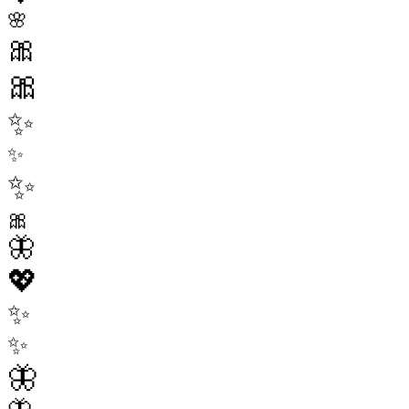
🌸
🎀
🎀
✨
✨
✨
🎀
🦋
💖
✨
✨
🦋