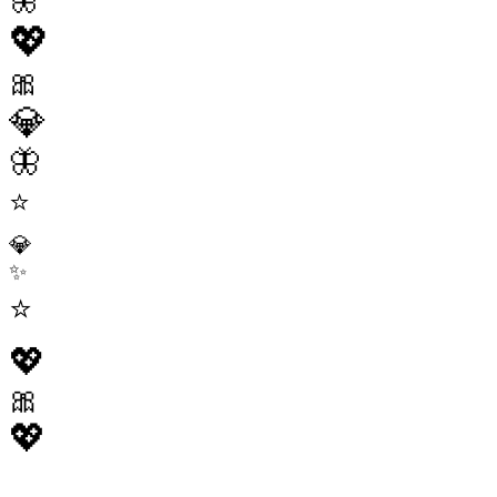
🦋
💖
🎀
💎
🦋
⭐
💎
✨
⭐
💖
🎀
💖